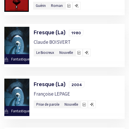
Guérin
Roman
Fresque (La)
1980
Claude BOISVERT
Le Biocreux
Nouvelle
Fantastique
Fresque (La)
2004
Françoise LEPAGE
Prise de parole
Nouvelle
Fantastique