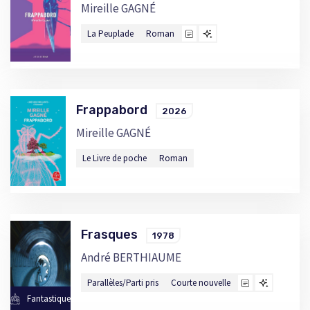
Mireille GAGNÉ
La Peuplade
Roman
Frappabord
2026
Mireille GAGNÉ
Le Livre de poche
Roman
Frasques
1978
André BERTHIAUME
Parallèles/Parti pris
Courte nouvelle
Fantastique