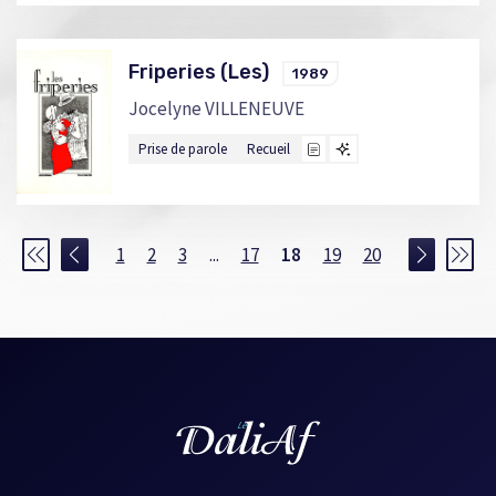
Friperies (Les)
1989
Jocelyne VILLENEUVE
Prise de parole
Recueil
1
2
3
...
17
18
19
20