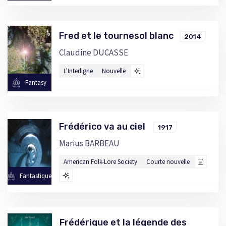
Fred et le tournesol blanc
2014
Claudine DUCASSE
L'Interligne
Nouvelle
Fantasy
Frédérico va au ciel
1917
Marius BARBEAU
American Folk-Lore Society
Courte nouvelle
Fantastique
Frédérique et la légende des