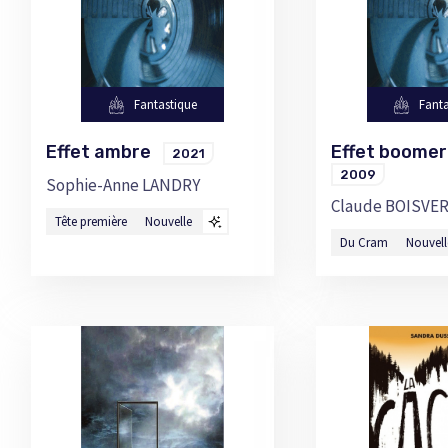
Fantastique
Fanta
Effet ambre
Effet boome
2021
2009
Sophie-Anne LANDRY
Claude BOISVE
Tête première
Nouvelle
Du Cram
Nouvell