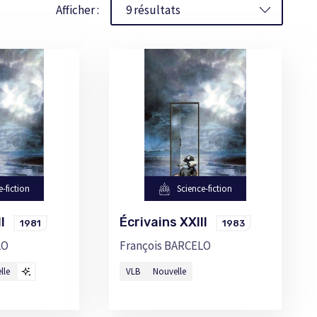
Afficher :
e-fiction
Science-fiction
III
Écrivains XXIII
1981
1983
LO
François BARCELO
lle
VLB
Nouvelle