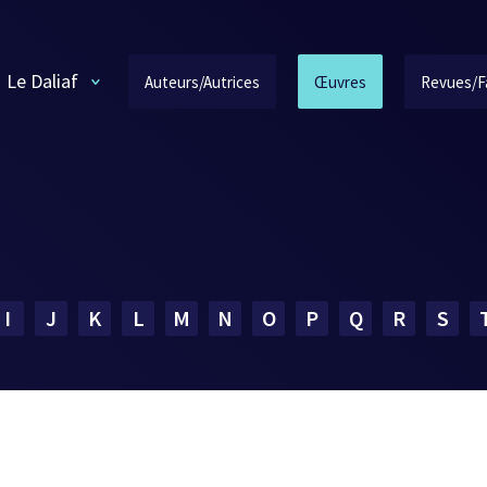
Le Daliaf
Auteurs/Autrices
Œuvres
Revues/F
I
J
K
L
M
N
O
P
Q
R
S