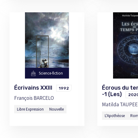
Science-fiction
Écrivains XXIII
Écrous du te
1992
-1 (Les)
202
François BARCELO
Matilda TAUPE
Libre Expression
Nouvelle
L'Apothéose
Ro