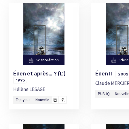
Science-fiction
Scienc
Éden et après… ? (L')
Éden II
2002
1995
Claude MERCIE
Hélène LESAGE
PUBLIQ
Nouvelle
Triptyque
Nouvelle