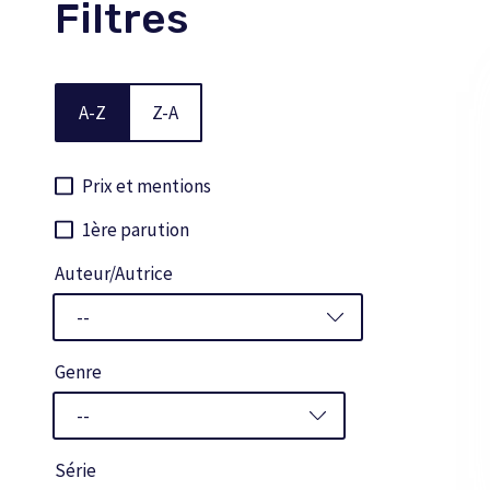
Filtres
A-Z
Z-A
Prix et mentions
1ère parution
Auteur/Autrice
Genre
Série