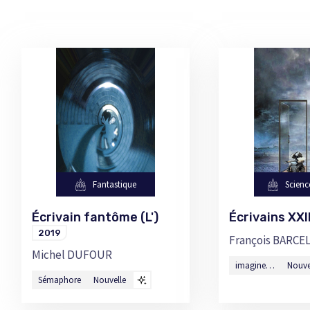
Fantastique
Scienc
Écrivain fantôme (L')
Écrivains XX
2019
François BARCE
Michel DUFOUR
imagine…
Nouve
Sémaphore
Nouvelle