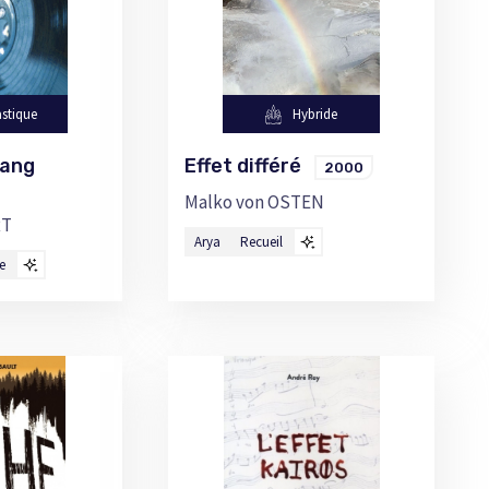
stique
Hybride
rang
Effet différé
2000
Malko von OSTEN
RT
Arya
Recueil
e