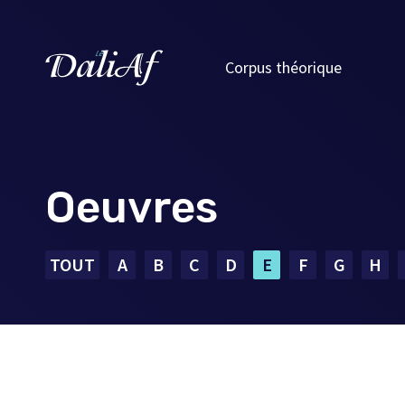
Corpus théorique
Oeuvres
TOUT
A
B
C
D
E
F
G
H