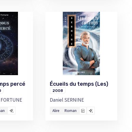
mps percé
Écueils du temps (Les)
0
2008
E FORTUNE
Daniel SERNINE
man
Alire
Roman