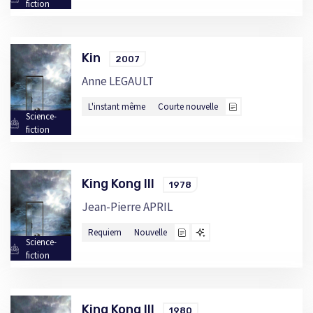
fiction
Kin
2007
Anne LEGAULT
L'instant même
Courte nouvelle
Science-
fiction
King Kong III
1978
Jean-Pierre APRIL
Requiem
Nouvelle
Science-
fiction
King Kong III
1980