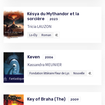
Késya du Mythandor et la
sorcière
2023
Tricia LAUZON
Lo-Ély
Roman
Keven
2006
Kassandra MEUNIER
Fondation littéraire Fleur de Lys
Nouvelle
Fantastique
Key of Braha (The)
2009