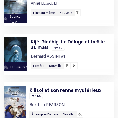
Anne LEGAULT
L'instant même
Nouvelle
Science-
fiction
Kijé-Ginébig. Le Déluge et la fille
au maïs
1972
Bernard ASSINIWI
Leméac
Nouvelle
Fantastique
Kilisol et son renne mystérieux
2014
Berthier PEARSON
À compte d'auteur
Novella