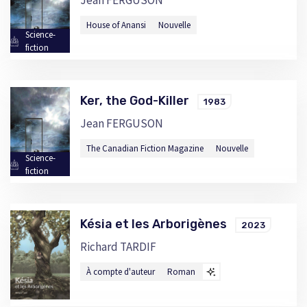
Jean FERGUSON
House of Anansi
Nouvelle
Science-
fiction
Ker, the God-Killer
1983
Jean FERGUSON
The Canadian Fiction Magazine
Nouvelle
Science-
fiction
Késia et les Arborigènes
2023
Richard TARDIF
À compte d'auteur
Roman