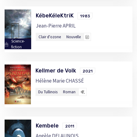
KébeKéleKtriK
1983
Jean-Pierre APRIL
Clair d'ozone
Nouvelle
Science-
fiction
Kellmer de Volk
2021
Hélène Marie CHASSÉ
Du Tullinois
Roman
Kembele
2011
Angèle DELAUNOIS